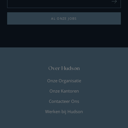
AL ONZE JOBS
Over Hudson
Onze Organisatie
Onze Kantoren
Contacteer Ons
Werken bij Hudson