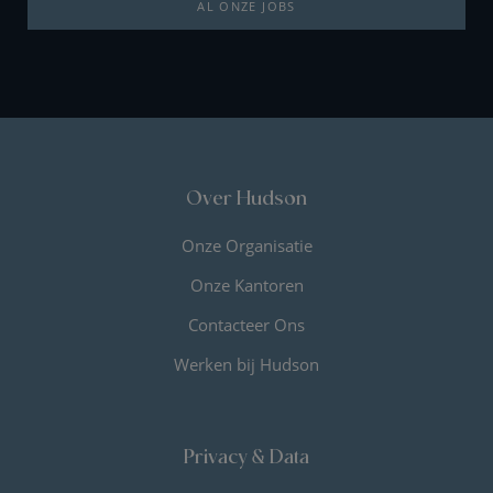
AL ONZE JOBS
Over Hudson
Onze Organisatie
Onze Kantoren
Contacteer Ons
Werken bij Hudson
Privacy & Data