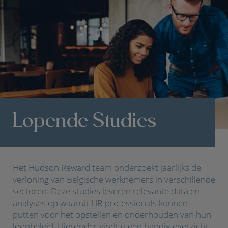
Lopende Studies
Het Hudson Reward team onderzoekt jaarlijks de
verloning van Belgische werknemers in verschillende
sectoren. Deze studies leveren relevante data en
analyses op waaruit HR-professionals kunnen
putten voor het opstellen en onderhouden van hun
loonbeleid. Hieronder vindt u een handig overzicht