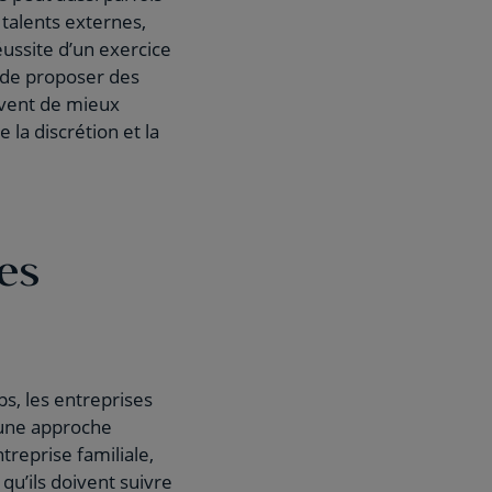
 talents externes,
éussite d’un exercice
t de proposer des
uvent de mieux
e la discrétion et la
es
ps, les entreprises
s une approche
treprise familiale,
qu’ils doivent suivre