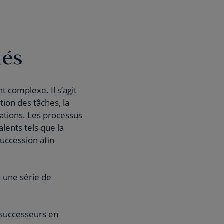
tés
t complexe. Il s’agit
tion des tâches, la
rations. Les processus
alents tels que la
succession afin
à une série de
 successeurs en