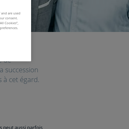
f and are used
our consent.
All Cookies”,
 preferences.
é de
 la succession
s à cet égard.
s peut aussi parfois