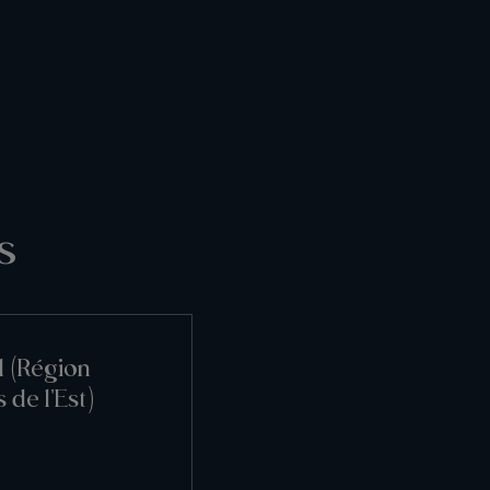
s
l (Région
 de l'Est)