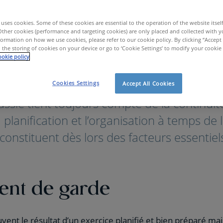
uses cookies. Some of these cookies are essential to the operation of the website itsel
Other cookies (performance and targeting cookies) are only placed and collected with y
ormation on how we use cookies, please refer to our cookie policy. By clicking “Accept 
 the storing of cookies on your device or go to ‘Cookie Settings’ to modify your cookie
okie policy
onsultance RH Stratégique
Succession Management
Cookies Settings
Accept All Cookies
ussie tient toujours compte de la continuit
a planification et l’organisation à temps de
constituent dès lors des facteurs essentiel
nt de garde
ent le résultat d’un exercice planifié et bien préparé mai