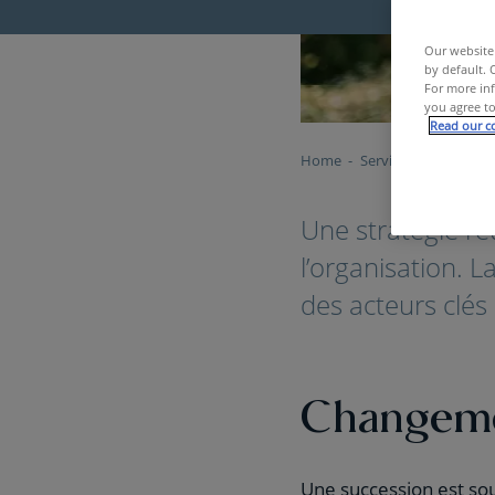
Our website 
by default. 
For more inf
you agree to
Read our co
Home
Services & Outils
C
Une stratégie ré
l’organisation. L
des acteurs clés 
Changeme
Une succession est souv