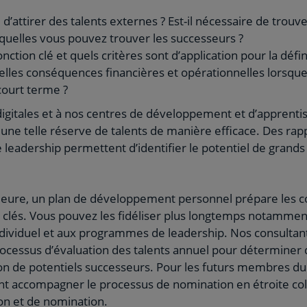
e d’attirer des talents externes ? Est-il nécessaire de trou
squelles vous pouvez trouver les successeurs ?
nction clé et quels critères sont d’application pour la défi
éelles conséquences financières et opérationnelles lorsque
 court terme ?
 digitales et à nos centres de développement et d’appren
 une telle réserve de talents de manière efficace. Des rapp
 leadership permettent d’identifier le potentiel de grand
rieure, un plan de développement personnel prépare les c
clés. Vous pouvez les fidéliser plus longtemps notamment
individuel et aux programmes de leadership. Nos consulta
rocessus d’évaluation des talents annuel pour déterminer
on de potentiels successeurs. Pour les futurs membres du
 accompagner le processus de nomination en étroite coll
n et de nomination.