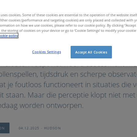
uses cookies. Some of these cookies are essential to the operation of the website itsel
Other cookies (performance and targeting cookies) are only placed and collected with y
ormation on how we use cookies, please refer to our cookie policy. By clicking “Accept 
 the storing of cookies on your device or go to ‘Cookie Settings’ to modify your cookie
okie policy
ijkste HR trends & topics
Waarom een Assessment Center minder spannen
Cookies Settings
Accept All Cookies
andidaten roept het woord assessment me
ollenspellen, tijdsdruk en scherpe observat
 je foutloos functioneert in situaties die v
teit staan. Maar die perceptie klopt niet m
ndaag worden ontworpen.
ION
04.12.2025
HUDSON