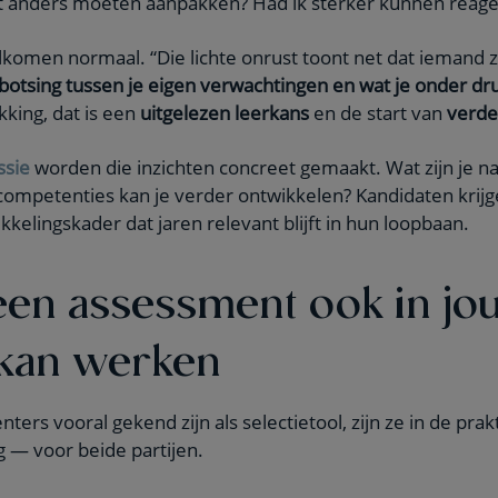
iet anders moeten aanpakken? Had ik sterker kunnen reag
lkomen normaal. “Die lichte onrust toont net dat iemand z
botsing tussen je eigen verwachtingen en wat je onder dru
kking, dat is een
uitgelezen leerkans
en de start van
verde
ssie
worden die inzichten concreet gemaakt. Wat zijn je na
competenties kan je verder ontwikkelen? Kandidaten krijg
kelingskader dat jaren relevant blijft in hun loopbaan.
en assessment ook in jo
 kan werken
rs vooral gekend zijn als selectietool, zijn ze in de prak
g — voor beide partijen.