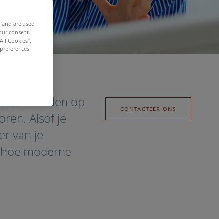
f and are used
our consent.
All Cookies”,
 preferences.
d is dan je denkt
teen beelden op
CONTACTEER ONS
oren. Alsof je
er van je
et hoe moderne