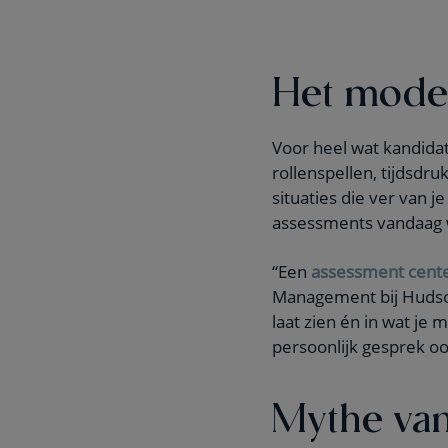
Het mode
Voor heel wat kandida
rollenspellen, tijdsdr
situaties die ver van j
assessments vandaag
“Een
assessment cent
Management bij Hudso
laat zien én in wat j
persoonlijk gesprek oo
Mythe van