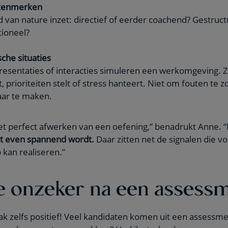
skenmerken
d van nature inzet: directief of eerder coachend? Gestruct
tioneel?
sche situaties
presentaties of interacties simuleren een werkomgeving.
, prioriteiten stelt of stress hanteert. Niet om fouten te
aar te maken.
et perfect afwerken van een oefening,” benadrukt Anne. “
het even spannend wordt.
Daar zitten net de signalen die v
 kan realiseren.”
e onzeker na een assess
k zelfs positief! Veel kandidaten komen uit een assessm