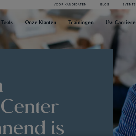
VOOR KANDIDATEN
BLOG
EVENTS
 Tools
Onze Klanten
Trainingen
Uw Carrière
n
 Center
nend is