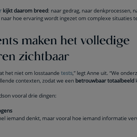
r
kijkt daarom breed
: naar gedrag, naar denkprocessen, 
naar hoe ervaring wordt ingezet om complexe situaties te
ts maken het volledige
ren zichtbaar
at het niet om losstaande
tests
,” legt Anne uit. “We ond
illende contexten, zodat we een
betrouwbaar totaalbeeld
k
dson vooral drie dingen:
ogens
snel iemand denkt, maar vooral hoe iemand informatie ver
.