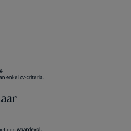
g.
 enkel cv-criteria.
maar
 het een
waardevol,