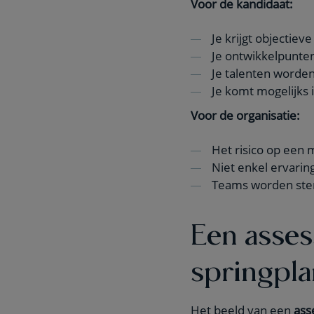
Voor de kandidaat:
Je krijgt objectiev
Je ontwikkelpunt
Je talenten worden 
Je komt mogelijks i
Voor de organisatie:
Het risico op een 
Niet enkel ervarin
Teams worden ster
Een asses
springpla
Het beeld van een
ass