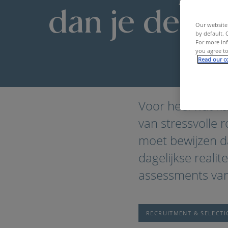
dan je denkt
Our website 
by default. 
For more inf
you agree to
Read our co
Home
HR Blog | De belangr
Voor heel wat k
van stressvolle r
moet bewijzen dat
dagelijkse reali
assessments va
RECRUITMENT & SELECT