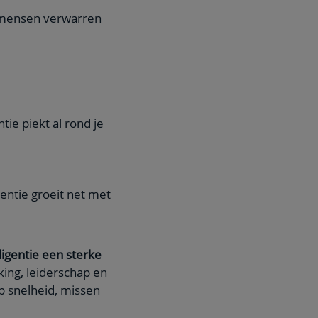
l mensen verwarren
ie piekt al rond je
gentie groeit net met
ligentie een sterke
king, leiderschap en
op snelheid, missen