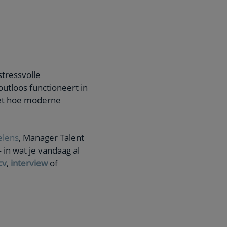
tressvolle
outloos functioneert in
 met hoe moderne
elens
, Manager Talent
in wat je vandaag al
cv
,
interview
of