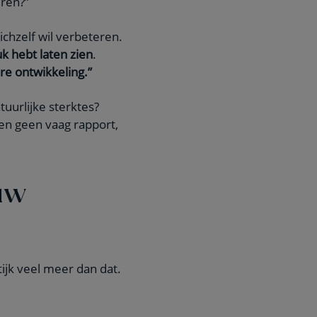
eren?”
ichzelf wil verbeteren.
k hebt laten zien
.
re ontwikkeling.”
tuurlijke sterktes?
en geen vaag rapport,
uw
tijk veel meer dan dat.